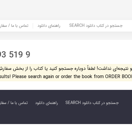
SEARCH جستجو در کتاب دانلود
راهنمای دانلود
Contact Us / Order Book | تماس با
93 519 9
تیجه‌ای نداشت! لطفاً دوباره جستجو کنید یا کتاب را از بخش سفارش کتاب س
esults! Please search again or order the book from ORDER BOO
SEARCH جستجو در کتاب دانلود
راهنمای دانلود
Contact Us / Order Book | تماس با