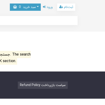
ثبت‌نام
ورود
سبد خرید
0
جستجو ن
K section.
Refund Policy سیاست بازپرداخت