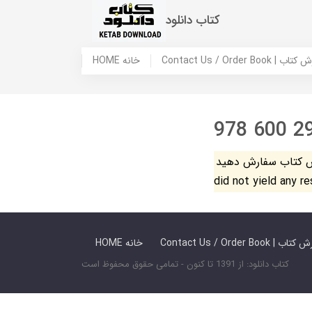
کتاب دانلود
 ما / سفارش کتاب
HOME خانه
978 600 2
فارش دهید. The search
did not yield any r
 ما / سفارش کتاب
HOME خانه
کتاب دانلود: از 1391 تا کنون - تمامی حقوق محفوظ است