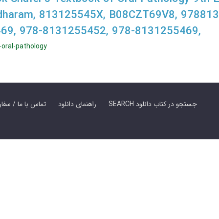
ndharam, 813125545X, B08CZT69V8, 97881
69, 978-8131255452, 978-8131255469,
-oral-pathology
SEARCH جستجو در کتاب دانلود
راهنمای دانلود
Contact Us / Order Book | تماس با