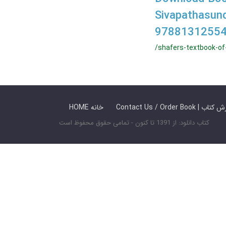
Sivapathasu
97881312554
/shafers-textbook-of
 ما / سفارش کتاب
HOME خانه
کتاب دانلود: از 1391 تا کنون - تمامی حقوق محفوظ است