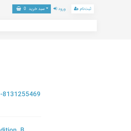
ثبت‌نام
ورود
سبد خرید
0
8-8131255469
ition, B