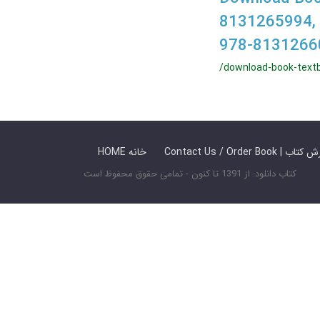
8131265994,
978-8131266
/download-book-textb
 ما / سفارش کتاب
HOME خانه
کتاب دانلود: از 1391 تا کنون - تمامی حقوق محفوظ است