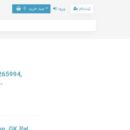
ثبت‌نام
ورود
سبد خرید
0
1265994,
-
n, GK Pal,