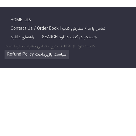
HOME خانه
Contact Us / Order Book | تماس با ما / سفارش کتاب
SEARCH جستجو در کتاب دانلود
راهنمای دانلود
کتاب دانلود: از 1391 تا کنون - تمامی حقوق محفوظ است
Refund Policy سیاست بازپرداخت