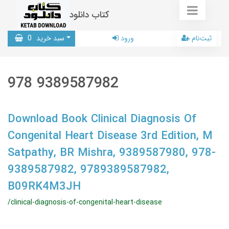
کتاب دانلود
ثبت‌نام
ورود
سبد خرید
0
978 9389587982
Download Book Clinical Diagnosis Of
Congenital Heart Disease 3rd Edition, M
Satpathy, BR Mishra, 9389587980, 978-
9389587982, 9789389587982,
B09RK4M3JH
/clinical-diagnosis-of-congenital-heart-disease