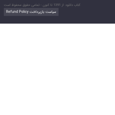
کتاب دانلود: از 1391 تا کنون - تمامی حقوق محفوظ است
Refund Policy سیاست بازپرداخت