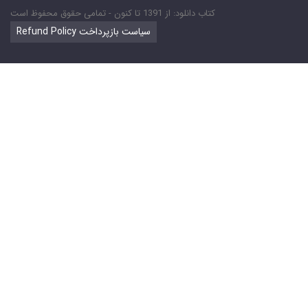
کتاب دانلود: از 1391 تا کنون - تمامی حقوق محفوظ است
Refund Policy سیاست بازپرداخت