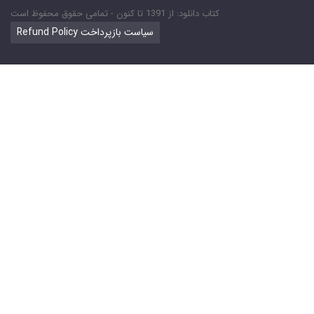
کتاب دانلود: از 1391 تا کنون - تمامی حقوق محفوظ است
Refund Policy سیاست بازپرداخت