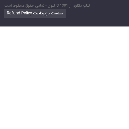
کتاب دانلود: از 1391 تا کنون - تمامی حقوق محفوظ است
Refund Policy سیاست بازپرداخت