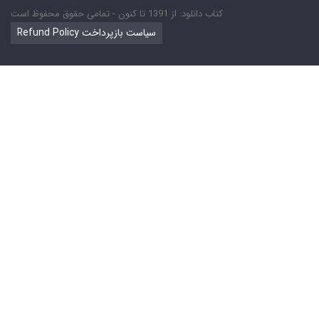
کتاب دانلود: از 1391 تا کنون - تمامی حقوق محفوظ است
Refund Policy سیاست بازپرداخت