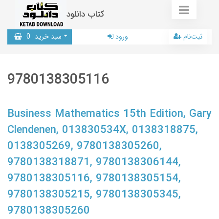
کتاب دانلود
ثبت‌نام
ورود
سبد خرید
0
9780138305116
Business Mathematics 15th Edition, Gary
Clendenen, 013830534X, 0138318875,
0138305269, 9780138305260,
9780138318871, 9780138306144,
9780138305116, 9780138305154,
9780138305215, 9780138305345,
9780138305260