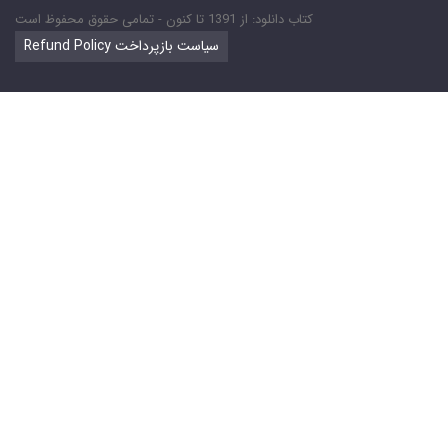
کتاب دانلود: از 1391 تا کنون - تمامی حقوق محفوظ است
Refund Policy سیاست بازپرداخت