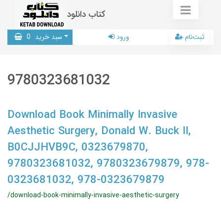
کتاب دانلود
ثبت‌نام
ورود
سبد خرید
0
9780323681032
Download Book Minimally Invasive
Aesthetic Surgery, Donald W. Buck II,
B0CJJHVB9C, 0323679870,
9780323681032, 9780323679879, 978-
0323681032, 978-0323679879
/download-book-minimally-invasive-aesthetic-surgery