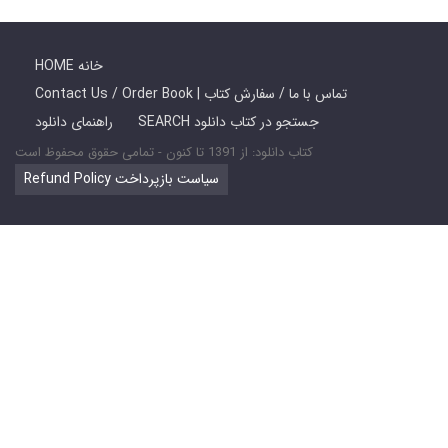
HOME خانه
Contact Us / Order Book | تماس با ما / سفارش کتاب
SEARCH جستجو در کتاب دانلود
راهنمای دانلود
کتاب دانلود: از 1391 تا کنون - تمامی حقوق محفوظ است
Refund Policy سیاست بازپرداخت