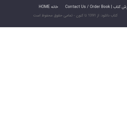
 ما / سفارش کتاب
HOME خانه
کتاب دانلود: از 1391 تا کنون - تمامی حقوق محفوظ است