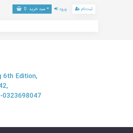
ثبت‌نام
ورود
سبد خرید
0
 6th Edition,
42,
8-0323698047