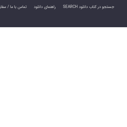
SEARCH جستجو در کتاب دانلود
راهنمای دانلود
Contact Us / Order Book | تماس با