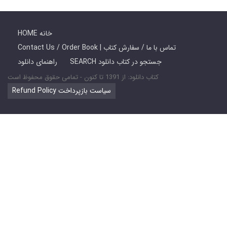
HOME خانه
Contact Us / Order Book | تماس با ما / سفارش کتاب
SEARCH جستجو در کتاب دانلود
راهنمای دانلود
کتاب دانلود: از 1391 تا کنون - تمامی حقوق محفوظ است
Refund Policy سیاست بازپرداخت