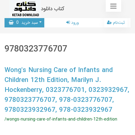
کتاب دانلود
ثبت‌نام
ورود
سبد خرید
0
9780323776707
Wong's Nursing Care of Infants and
Children 12th Edition, Marilyn J.
Hockenberry, 0323776701, 0323932967,
9780323776707, 978-0323776707,
9780323932967, 978-0323932967
/wongs-nursing-care-of-infants-and-children-12th-edition