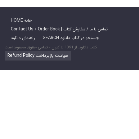
HOME خانه
Contact Us / Order Book | تماس با ما / سفارش کتاب
SEARCH جستجو در کتاب دانلود
راهنمای دانلود
کتاب دانلود: از 1391 تا کنون - تمامی حقوق محفوظ است
Refund Policy سیاست بازپرداخت