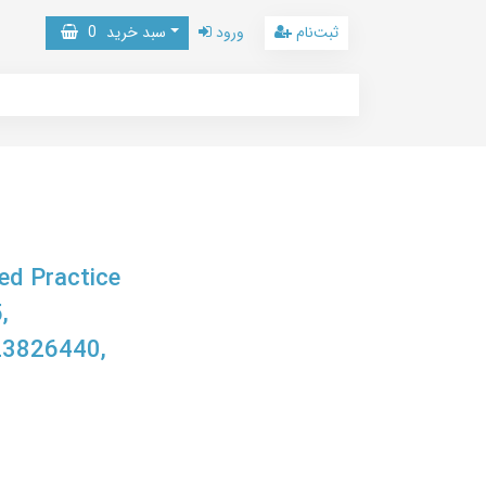
ثبت‌نام
ورود
سبد خرید
0
ed Practice
,
23826440,