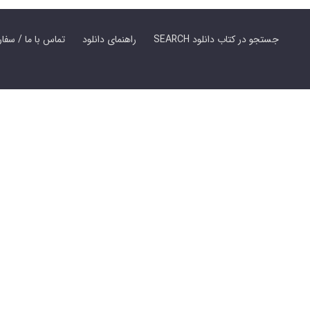
SEARCH جستجو در کتاب دانلود
راهنمای دانلود
Contact Us / Order Book | تماس با