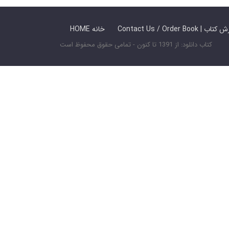
 ما / سفارش کتاب
HOME خانه
کتاب دانلود: از 1391 تا کنون - تمامی حقوق محفوظ است