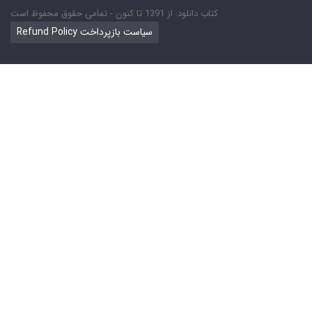
کتاب دانلود: از 1391 تا کنون - تمامی حقوق محفوظ است
Refund Policy سیاست بازپرداخت