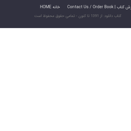
 ما / سفارش کتاب
HOME خانه
کتاب دانلود: از 1391 تا کنون - تمامی حقوق محفوظ است