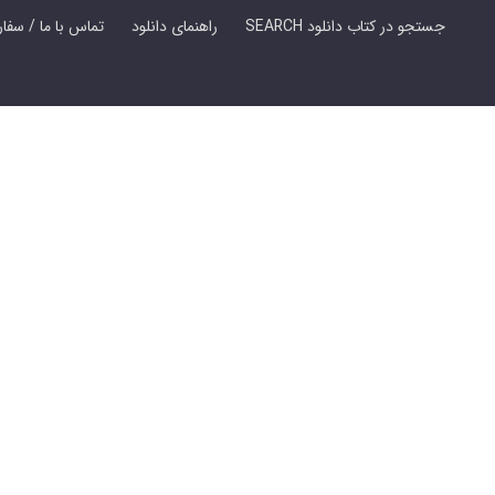
SEARCH جستجو در کتاب دانلود
راهنمای دانلود
Contact Us / Order Book | تماس با