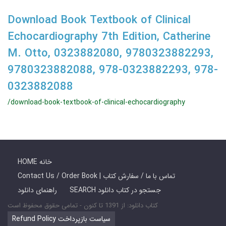
Download Book Textbook of Clinical
Echocardiography 7th Edition, Catherine
M. Otto, 0323882080, 9780323882293,
9780323882088, 978-0323882293, 978-
0323882088
/download-book-textbook-of-clinical-echocardiography
HOME خانه
Contact Us / Order Book | تماس با ما / سفارش کتاب
SEARCH جستجو در کتاب دانلود
راهنمای دانلود
کتاب دانلود: از 1391 تا کنون - تمامی حقوق محفوظ است
Refund Policy سیاست بازپرداخت