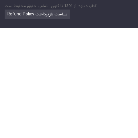
کتاب دانلود: از 1391 تا کنون - تمامی حقوق محفوظ است
Refund Policy سیاست بازپرداخت