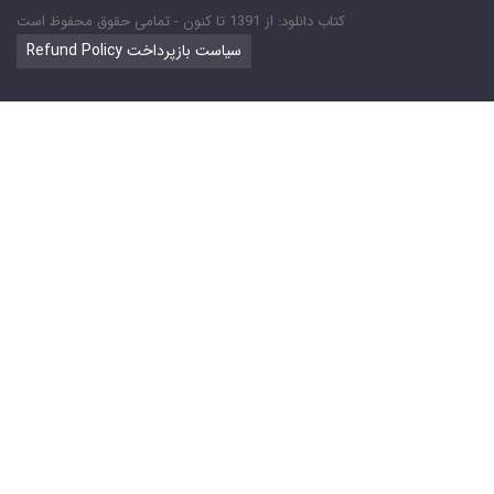
کتاب دانلود: از 1391 تا کنون - تمامی حقوق محفوظ است
Refund Policy سیاست بازپرداخت