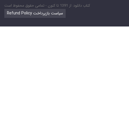
کتاب دانلود: از 1391 تا کنون - تمامی حقوق محفوظ است
Refund Policy سیاست بازپرداخت