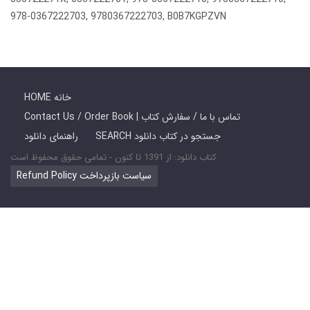
978-0367222703, 9780367222703, B0B7KGPZVN
HOME خانه
Contact Us / Order Book | تماس با ما / سفارش کتاب
SEARCH جستجو در کتاب دانلود
راهنمای دانلود
کتاب دانلود: از 1391 تا کنون - تمامی حقوق محفوظ است
Refund Policy سیاست بازپرداخت