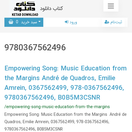
کتاب دانلود
ثبت‌نام
ورود
سبد خرید
0
9780367562496
Empowering Song: Music Education from
the Margins André de Quadros, Emilie
Amrein, 0367562499, 978-0367562496,
9780367562496, B0B5M3CSNR
/empowering-song-music-education-from-the-margins
Empowering Song: Music Education from the Margins André de
Quadros, Emilie Amrein, 0367562499, 978-0367562496,
9780367562496, B0B5M3CSNR