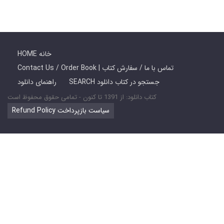
HOME خانه
Contact Us / Order Book | تماس با ما / سفارش کتاب
SEARCH جستجو در کتاب دانلود
راهنمای دانلود
کتاب دانلود: از 1391 تا کنون - تمامی حقوق محفوظ است
Refund Policy سیاست بازپرداخت