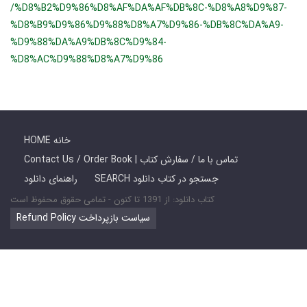
/%D8%B2%D9%86%D8%AF%DA%AF%DB%8C-%D8%A8%D9%87-
%D8%B9%D9%86%D9%88%D8%A7%D9%86-%DB%8C%DA%A9-
%D9%88%DA%A9%DB%8C%D9%84-
%D8%AC%D9%88%D8%A7%D9%86
HOME خانه
Contact Us / Order Book | تماس با ما / سفارش کتاب
SEARCH جستجو در کتاب دانلود
راهنمای دانلود
کتاب دانلود: از 1391 تا کنون - تمامی حقوق محفوظ است
Refund Policy سیاست بازپرداخت