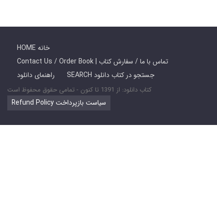
HOME خانه
Contact Us / Order Book | تماس با ما / سفارش کتاب
SEARCH جستجو در کتاب دانلود
راهنمای دانلود
کتاب دانلود: از 1391 تا کنون - تمامی حقوق محفوظ است
Refund Policy سیاست بازپرداخت