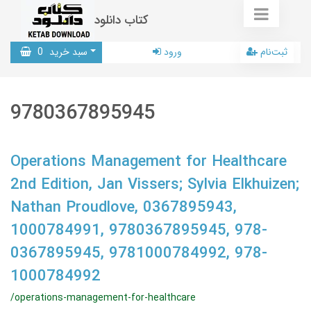
کتاب دانلود
ثبت‌نام
ورود
سبد خرید
0
9780367895945
Operations Management for Healthcare
2nd Edition, Jan Vissers; Sylvia Elkhuizen;
Nathan Proudlove, 0367895943,
1000784991, 9780367895945, 978-
0367895945, 9781000784992, 978-
1000784992
/operations-management-for-healthcare