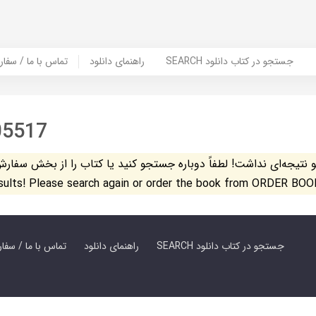
SEARCH جستجو در کتاب دانلود
راهنمای دانلود
Contact Us / Order Book | تماس با
05517
تیجه‌ای نداشت! لطفاً دوباره جستجو کنید یا کتاب را از بخش سفارش کتاب س
esults! Please search again or order the book from ORDER BOO
SEARCH جستجو در کتاب دانلود
راهنمای دانلود
Contact Us / Order Book | تماس با