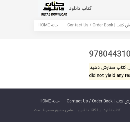
کتاب دانلود
 ما / سفارش کتاب
HOME خانه
97804431
فارش دهید. The search
did not yield any r
 ما / سفارش کتاب
HOME خانه
کتاب دانلود: از 1391 تا کنون - تمامی حقوق محفوظ است