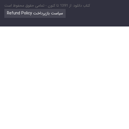
کتاب دانلود: از 1391 تا کنون - تمامی حقوق محفوظ است
Refund Policy سیاست بازپرداخت