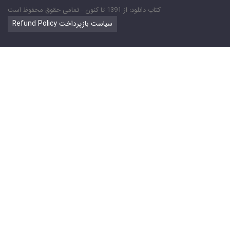
کتاب دانلود: از 1391 تا کنون - تمامی حقوق محفوظ است
Refund Policy سیاست بازپرداخت