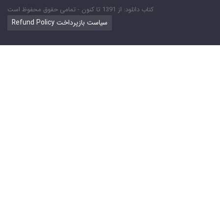
کتاب دانلود: از 1391 تا کنون - تمامی حقوق محفوظ است
Refund Policy سیاست بازپرداخت