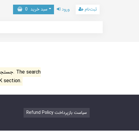
ثبت‌نام
ورود
سبد خرید
0
جستجو ن
K section.
Refund Policy سیاست بازپرداخت