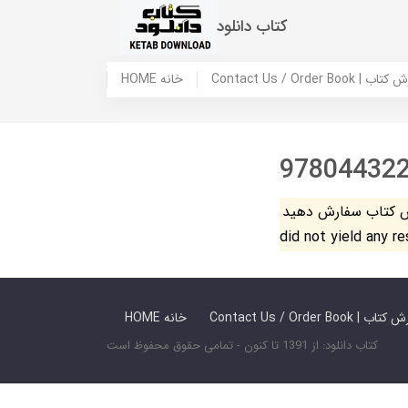
کتاب دانلود
 ما / سفارش کتاب
HOME خانه
97804432
فارش دهید. The search
did not yield any r
 ما / سفارش کتاب
HOME خانه
کتاب دانلود: از 1391 تا کنون - تمامی حقوق محفوظ است