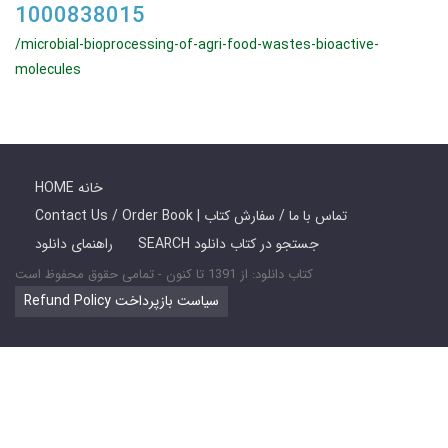
1000838015
/microbial-bioprocessing-of-agri-food-wastes-bioactive-
molecules
HOME خانه
Contact Us / Order Book | تماس با ما / سفارش کتاب
SEARCH جستجو در کتاب دانلود
راهنمای دانلود
کتاب دانلود: از 1391 تا کنون - تمامی حقوق محفوظ است
Refund Policy سیاست بازپرداخت