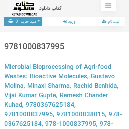
کتاب دانلود
ثبت‌نام
ورود
سبد خرید
0
9781000837995
Microbial Bioprocessing of Agri-food
Wastes: Bioactive Molecules, Gustavo
Molina, Minaxi Sharma, Rachid Benhida,
Vijai Kumar Gupta, Ramesh Chander
Kuhad, 9780367625184,
9781000837995, 9781000838015, 978-
0367625184, 978-1000837995, 978-