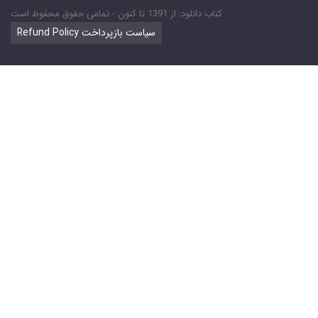
کتاب دانلود: از 1391 تا کنون - تمامی حقوق محفوظ است
Refund Policy سیاست بازپرداخت