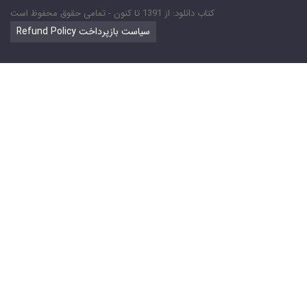
کتاب دانلود: از 1391 تا کنون - تمامی حقوق محفوظ است
Refund Policy سیاست بازپرداخت