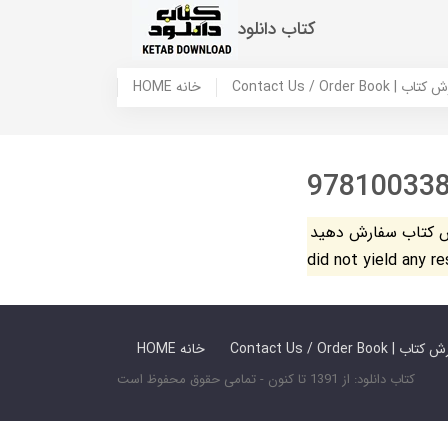
کتاب دانلود
 ما / سفارش کتاب
HOME خانه
97810033
فارش دهید. The search
did not yield any r
 ما / سفارش کتاب
HOME خانه
کتاب دانلود: از 1391 تا کنون - تمامی حقوق محفوظ است