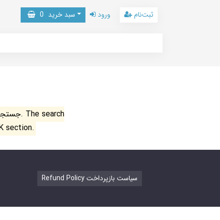
ثبت‌نام
ورود
سبد خرید
0
جستجو ن
K section.
Refund Policy سیاست بازپرداخت