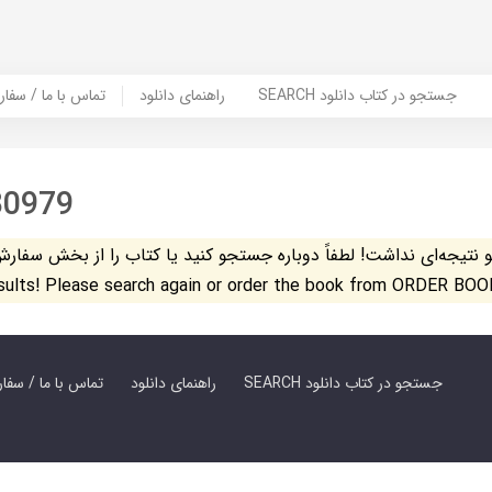
SEARCH جستجو در کتاب دانلود
راهنمای دانلود
Contact Us / Order Book | تماس با
80979
تیجه‌ای نداشت! لطفاً دوباره جستجو کنید یا کتاب را از بخش سفارش کتاب س
esults! Please search again or order the book from ORDER BOO
SEARCH جستجو در کتاب دانلود
راهنمای دانلود
Contact Us / Order Book | تماس با