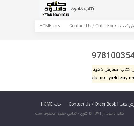
کتاب دانلود
 ما / سفارش کتاب
HOME خانه
97810035
فارش دهید. The search
did not yield any r
 ما / سفارش کتاب
HOME خانه
کتاب دانلود: از 1391 تا کنون - تمامی حقوق محفوظ است