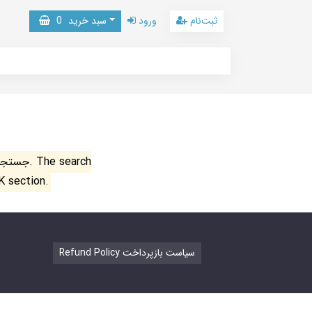
ثبت‌نام
ورود
سبد خرید
0
جستجو ن
K section.
Refund Policy سیاست بازپرداخت