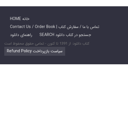
HOME خانه
Contact Us / Order Book | تماس با ما / سفارش کتاب
SEARCH جستجو در کتاب دانلود
راهنمای دانلود
کتاب دانلود: از 1391 تا کنون - تمامی حقوق محفوظ است
Refund Policy سیاست بازپرداخت