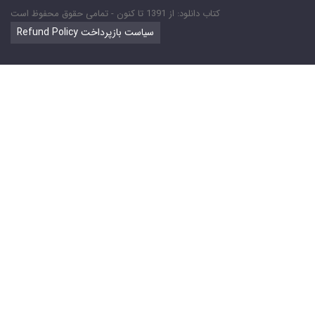
کتاب دانلود: از 1391 تا کنون - تمامی حقوق محفوظ است
Refund Policy سیاست بازپرداخت