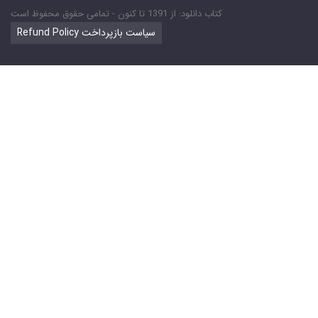
کتاب دانلود: از 1391 تا کنون - تمامی حقوق محفوظ است
Refund Policy سیاست بازپرداخت