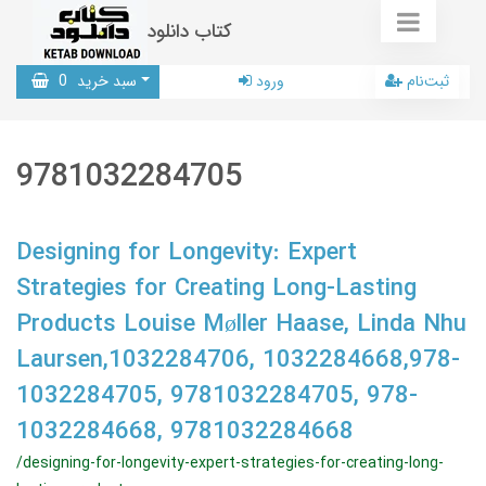
کتاب دانلود
ثبت‌نام
ورود
سبد خرید
0
9781032284705
Designing for Longevity: Expert
Strategies for Creating Long-Lasting
Products Louise Møller Haase, Linda Nhu
Laursen,1032284706, 1032284668,978-
1032284705, 9781032284705, 978-
1032284668, 9781032284668
/designing-for-longevity-expert-strategies-for-creating-long-