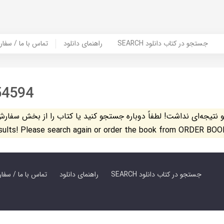
SEARCH جستجو در کتاب دانلود
راهنمای دانلود
Contact Us / Order Book | تماس با
54594
تیجه‌ای نداشت! لطفاً دوباره جستجو کنید یا کتاب را از بخش سفارش کتاب س
esults! Please search again or order the book from ORDER BOO
SEARCH جستجو در کتاب دانلود
راهنمای دانلود
Contact Us / Order Book | تماس با