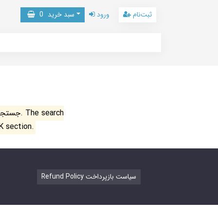
ثبت‌نام
ورود
سبد خرید
0
جستجو ن
K section.
Refund Policy سیاست بازپرداخت