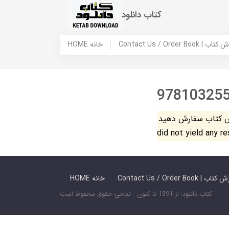
کتاب دانلود
 ما / سفارش کتاب
HOME خانه
97810325
فارش دهید. The search
did not yield any r
 ما / سفارش کتاب
HOME خانه
کتاب دانلود: از 1391 تا کنون - تمامی حقوق محفوظ است