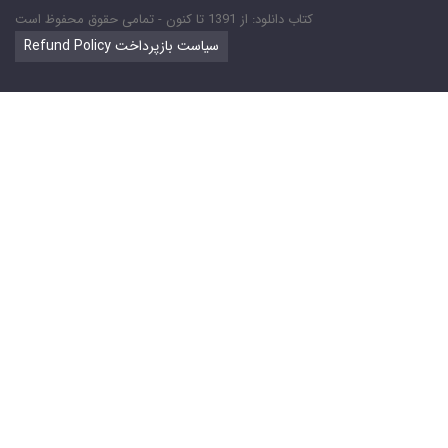
کتاب دانلود: از 1391 تا کنون - تمامی حقوق محفوظ است
Refund Policy سیاست بازپرداخت