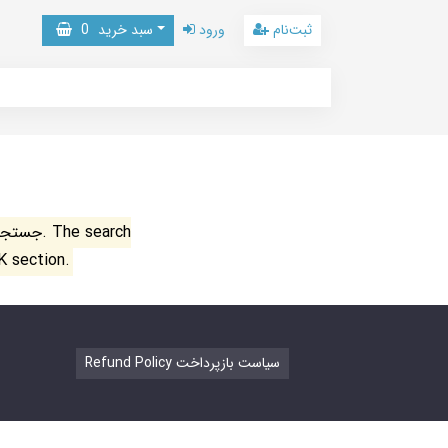
ثبت‌نام
ورود
سبد خرید
0
جستجو ن
K section.
Refund Policy سیاست بازپرداخت