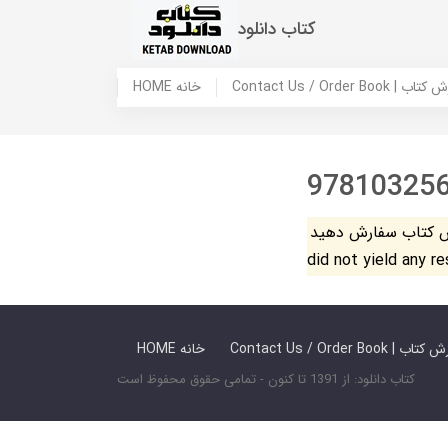
کتاب دانلود
 ما / سفارش کتاب
HOME خانه
97810325
فارش دهید. The search
did not yield any r
 ما / سفارش کتاب
HOME خانه
کتاب دانلود: از 1391 تا کنون - تمامی حقوق محفوظ است