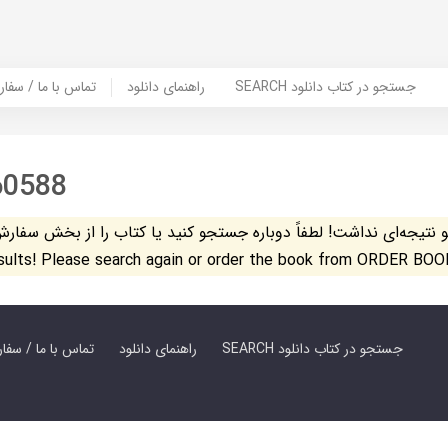
SEARCH جستجو در کتاب دانلود
راهنمای دانلود
Contact Us / Order Book | تماس با
60588
تیجه‌ای نداشت! لطفاً دوباره جستجو کنید یا کتاب را از بخش سفارش کتاب س
esults! Please search again or order the book from ORDER BOO
SEARCH جستجو در کتاب دانلود
راهنمای دانلود
Contact Us / Order Book | تماس با