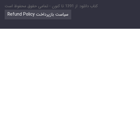
کتاب دانلود: از 1391 تا کنون - تمامی حقوق محفوظ است
Refund Policy سیاست بازپرداخت