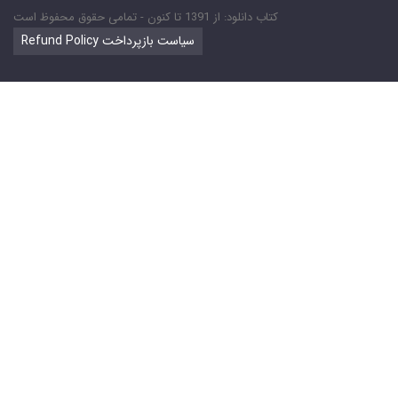
کتاب دانلود: از 1391 تا کنون - تمامی حقوق محفوظ است
Refund Policy سیاست بازپرداخت