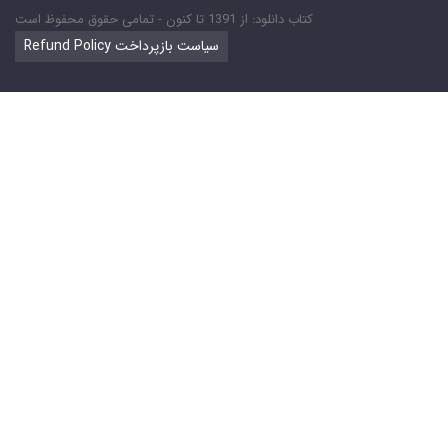
کتاب دانلود: از 1391 تا کنون - تمامی حقوق محفوظ است
Refund Policy سیاست بازپرداخت