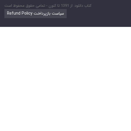
کتاب دانلود: از 1391 تا کنون - تمامی حقوق محفوظ است
Refund Policy سیاست بازپرداخت