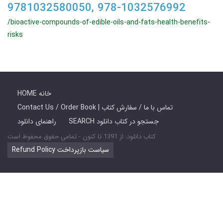
9781032580050, 978-1032576992
/bioactive-compounds-of-edible-oils-and-fats-health-benefits-
risks
HOME خانه
Contact Us / Order Book | تماس با ما / سفارش کتاب
SEARCH جستجو در کتاب دانلود
راهنمای دانلود
کتاب دانلود: از 1391 تا کنون - تمامی حقوق محفوظ است
Refund Policy سیاست بازپرداخت