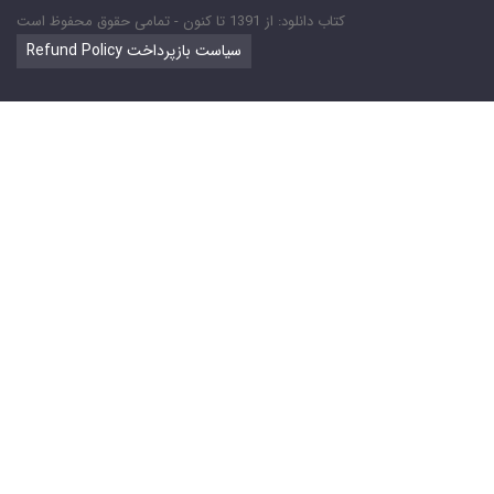
کتاب دانلود: از 1391 تا کنون - تمامی حقوق محفوظ است
Refund Policy سیاست بازپرداخت