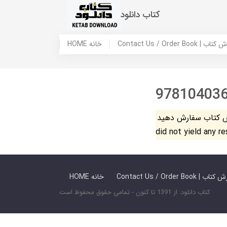
کتاب دانلود
 ما / سفارش کتاب
HOME خانه
97810403
فارش دهید. The search
did not yield any r
 ما / سفارش کتاب
HOME خانه
کتاب دانلود: از 1391 تا کنون - تمامی حقوق محفوظ است