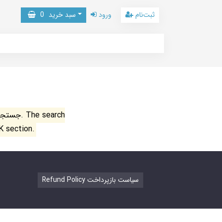
ثبت‌نام
ورود
سبد خرید
0
جستجو ن
K section.
Refund Policy سیاست بازپرداخت