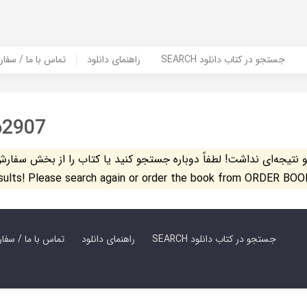
SEARCH جستجو در کتاب دانلود
راهنمای دانلود
Contact Us / Order Book | تماس با
62907
تیجه‌ای نداشت! لطفاً دوباره جستجو کنید یا کتاب را از بخش سفارش کتاب س
esults! Please search again or order the book from ORDER BOO
SEARCH جستجو در کتاب دانلود
راهنمای دانلود
Contact Us / Order Book | تماس با